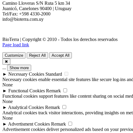
Camino Lloveras S/N Ruta 5 km 34
Juanicó, Canelones 90400 | Uruguay
Tel/Fax: +598 4330-2000
info@bioterra.com.uy
BioTerra | Copyright © 2010 - Todos los derechos reservados
Page load link
Customize
Reject All
Accept All
✖
...
Show more
►
Necessary Cookies
Standard
Necessary cookies enable essential site features like secure log-ins a
None
►
Functional Cookies
Remark
Functional cookies support features like content sharing on social medi
None
►
Analytical Cookies
Remark
Analytical cookies track visitor interactions, providing insights on metr
None
►
Advertisment Cookies
Remark
Advertisement cookies deliver personalized ads based on your previous