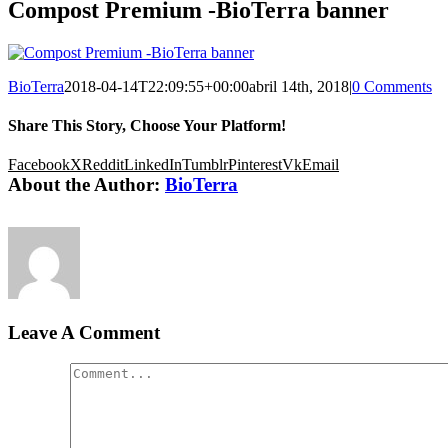
Compost Premium -BioTerra banner
BioTerra
2018-04-14T22:09:55+00:00
abril 14th, 2018
|
0 Comments
Share This Story, Choose Your Platform!
Facebook
X
Reddit
LinkedIn
Tumblr
Pinterest
Vk
Email
About the Author:
BioTerra
Leave A Comment