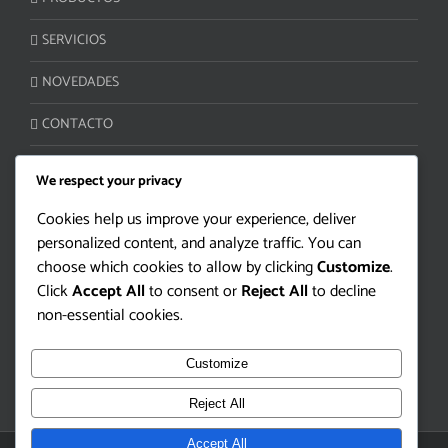
SERVICIOS
NOVEDADES
CONTACTO
We respect your privacy
ATENCIÓN AL CLIENTE
Cookies help us improve your experience, deliver
personalized content, and analyze traffic. You can
Camino Lloveras S/N Ruta 5 km 34
choose which cookies to allow by clicking
Customize
.
Juanicó, Canelones 90400 | Uruguay
Click
Accept All
to consent or
Reject All
to decline
Tel/Fax: +598 4330-2000
non-essential cookies.
info@bioterra.com.uy
Customize
Reject All
Accept All