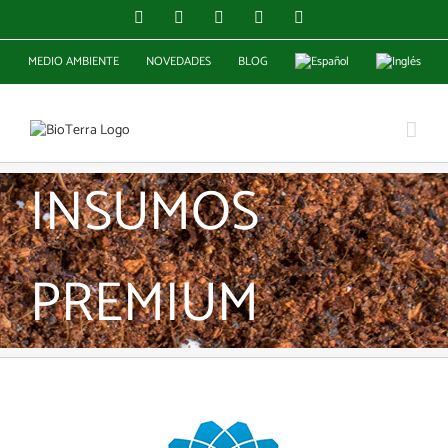
Skip
Facebook
Instagram
YouTube
X
LinkedIn
to
content
MEDIO AMBIENTE
NOVEDADES
BLOG
INSUMOS
PREMIUM