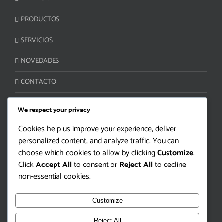
PRODUCTOS
SERVICIOS
NOVEDADES
CONTACTO
We respect your privacy
ATENCIÓN AL CLIENTE
Cookies help us improve your experience, deliver
personalized content, and analyze traffic. You can
Camino Lloveras S/N Ruta 5 km 34
choose which cookies to allow by clicking
Customize
.
Juanicó, Canelones 90400 | Uruguay
Click
Accept All
to consent or
Reject All
to decline
Tel/Fax: +598 4330-2000
non-essential cookies.
info@bioterra.com.uy
Customize
Reject All