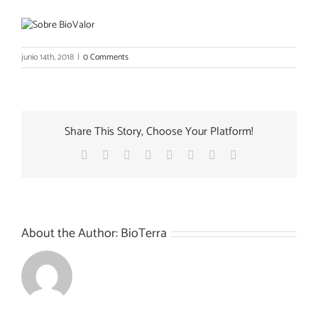
junio 14th, 2018
|
0 Comments
Share This Story, Choose Your Platform!
Facebook
X
Reddit
LinkedIn
Tumblr
Pinterest
Vk
Email
About the Author:
BioTerra