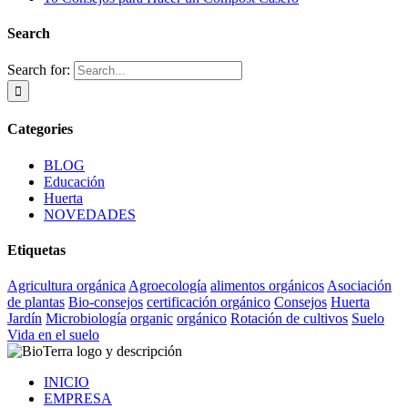
Search
Search for:
Categories
BLOG
Educación
Huerta
NOVEDADES
Etiquetas
Agricultura orgánica
Agroecología
alimentos orgánicos
Asociación
de plantas
Bio-consejos
certificación orgánico
Consejos
Huerta
Jardín
Microbiología
organic
orgánico
Rotación de cultivos
Suelo
Vida en el suelo
INICIO
EMPRESA