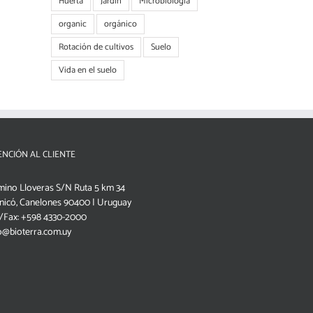
Huerta
Jardín
Microbiología
organic
orgánico
Rotación de cultivos
Suelo
Vida en el suelo
ENCIÓN AL CLIENTE
ino Lloveras S/N Ruta 5 km 34
nicó, Canelones 90400 | Uruguay
/Fax: +598 4330-2000
o@bioterra.com.uy