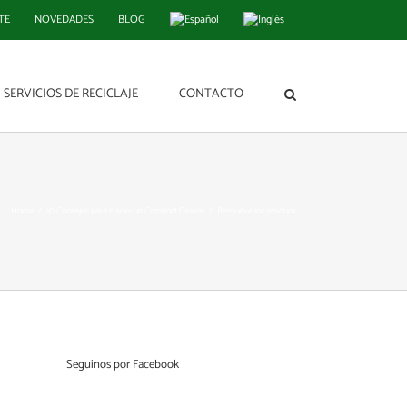
TE
NOVEDADES
BLOG
SERVICIOS DE RECICLAJE
CONTACTO
Home
10 Consejos para Hacer un Compost Casero
Remueve los residuos
Seguinos por Facebook