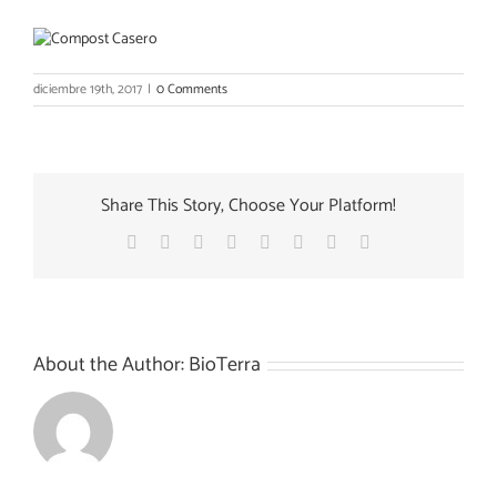
diciembre 19th, 2017
|
0 Comments
Share This Story, Choose Your Platform!
Facebook
X
Reddit
LinkedIn
Tumblr
Pinterest
Vk
Email
About the Author:
BioTerra