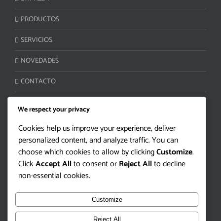
PRODUCTOS
SERVICIOS
NOVEDADES
CONTACTO
We respect your privacy
ATENCIÓN AL CLIENTE
Cookies help us improve your experience, deliver
personalized content, and analyze traffic. You can
Camino Lloveras S/N Ruta 5 km 34
choose which cookies to allow by clicking
Customize
.
Juanicó, Canelones 90400 | Uruguay
Click
Accept All
to consent or
Reject All
to decline
Tel/Fax: +598 4330-2000
non-essential cookies.
info@bioterra.com.uy
Customize
Reject All