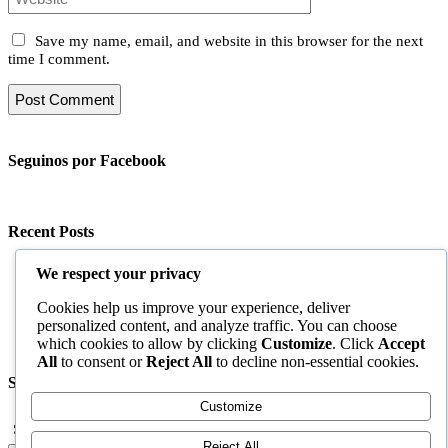
Save my name, email, and website in this browser for the next
time I comment.
Seguinos por Facebook
Recent Posts
Proyecto BioValor
We respect your privacy
BioTerra gana «Best for the World» 2017
BioTerra gana “Best for the World” 2016
Cookies help us improve your experience, deliver
Red Trófica del Suelo
personalized content, and analyze traffic. You can choose
10 Consejos para Hacer un Compost Casero
which cookies to allow by clicking
Customize
. Click
Accept
All
to consent or
Reject All
to decline non-essential cookies.
Search
Customize
Search for:
Reject All