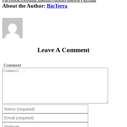
Facebook
X
Reddit
LinkedIn
Tumblr
Pinterest
Vk
Email
About the Author:
BioTerra
Leave A Comment
Comment