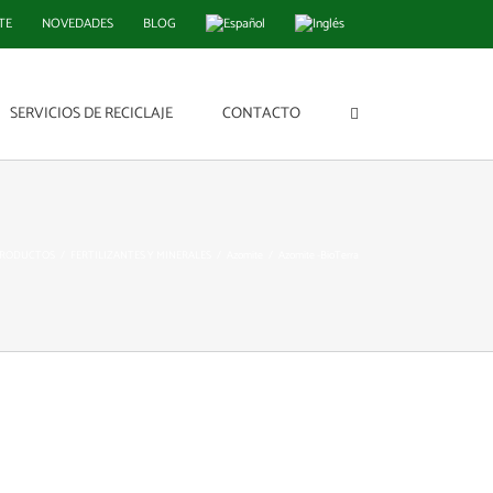
TE
NOVEDADES
BLOG
SERVICIOS DE RECICLAJE
CONTACTO
RODUCTOS
FERTILIZANTES Y MINERALES
Azomite
Azomite -BioTerra