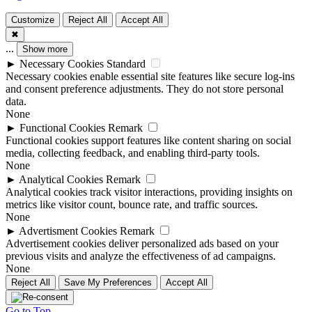
Customize
Reject All
Accept All
✖
...
Show more
►
Necessary Cookies
Standard
Necessary cookies enable essential site features like secure log-ins
and consent preference adjustments. They do not store personal
data.
None
►
Functional Cookies
Remark
Functional cookies support features like content sharing on social
media, collecting feedback, and enabling third-party tools.
None
►
Analytical Cookies
Remark
Analytical cookies track visitor interactions, providing insights on
metrics like visitor count, bounce rate, and traffic sources.
None
►
Advertisment Cookies
Remark
Advertisement cookies deliver personalized ads based on your
previous visits and analyze the effectiveness of ad campaigns.
None
Reject All
Save My Preferences
Accept All
Go to Top